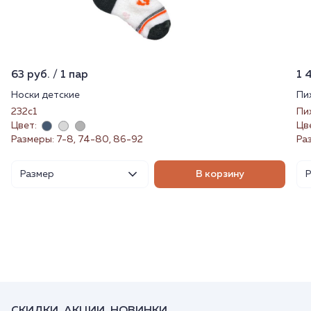
63 руб. / 1 пар
1 
Носки детские
Пи
232с1
Пи
Цвет:
Цв
Размеры: 7-8, 74-80, 86-92
Ра
Размер
В корзину