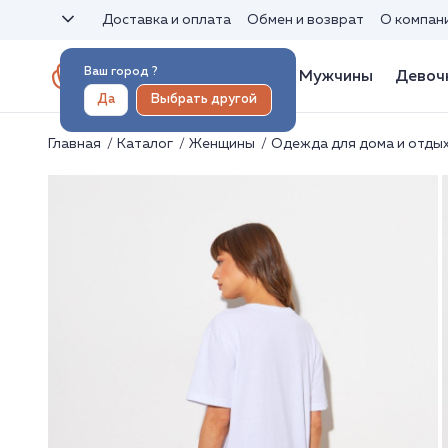
Доставка и оплата
Обмен и возврат
О компан
Ваш город
?
Женщины
Мужчины
Девоч
Да
Выбрать другой
Главная
Каталог
Женщины
Одежда для дома и отды