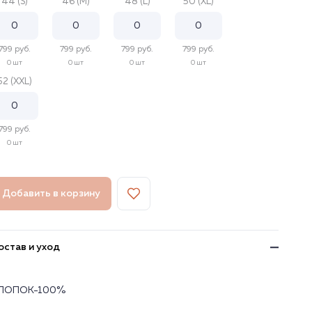
44 (S)
46 (M)
48 (L)
50 (XL)
799 руб.
799 руб.
799 руб.
799 руб.
0 шт
0 шт
0 шт
0 шт
52 (XXL)
799 руб.
0 шт
Добавить в корзину
остав и уход
ЛОПОК-100%