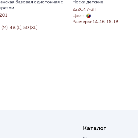
енская базовая однотонная с
Носки детские
ырезом
222С47-3П
201
Цвет:
Размеры: 14-16, 16-18
(M), 48 (L), 50 (XL)
Каталог