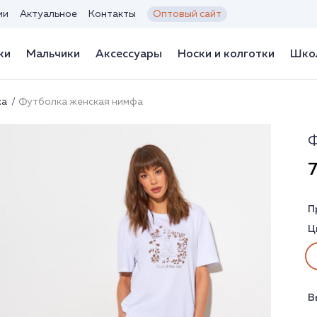
ии
Актуальное
Контакты
Оптовый сайт
ки
Мальчики
Аксессуары
Носки и колготки
Школ
ха
Футболка женская нимфа
Ф
7
П
Ц
В