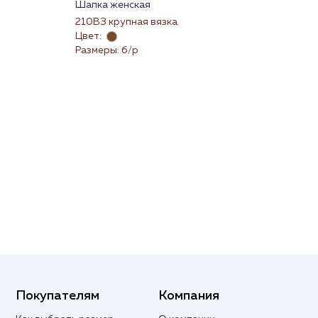
Шапка женская
Нос
210ВЗ крупная вязка
23
Цвет:
Цве
Размеры: б/р
Раз
Покупателям
Компания