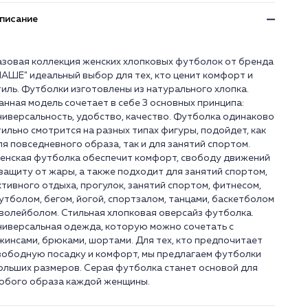
писание
азовая коллекция женских хлопковых футболок от бренда
НАШЕ" идеальный выбор для тех, кто ценит комфорт и
тиль. Футболки изготовлены из натурального хлопка.
анная модель сочетает в себе 3 основных принципа:
ниверсальность, удобство, качество. Футболка одинаково
тильно смотрится на разных типах фигуры, подойдет, как
ля повседневного образа, так и для занятий спортом.
енская футболка обеспечит комфорт, свободу движений
 защиту от жары, а также подходит для занятий спортом,
ктивного отдыха, прогулок, занятий спортом, фитнесом,
утболом, бегом, йогой, спортзалом, танцами, баскетболом
 волейболом. Стильная хлопковая оверсайз футболка.
ниверсальная одежда, которую можно сочетать с
жинсами, брюками, шортами. Для тех, кто предпочитает
вободную посадку и комфорт, мы предлагаем футболки
ольших размеров. Серая футболка станет основой для
юбого образа каждой женщины.