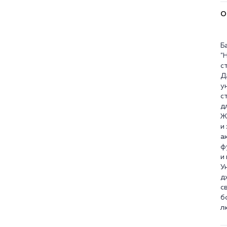
О
Б
"
с
Д
у
с
д
Ж
и
а
ф
и
У
д
с
б
л