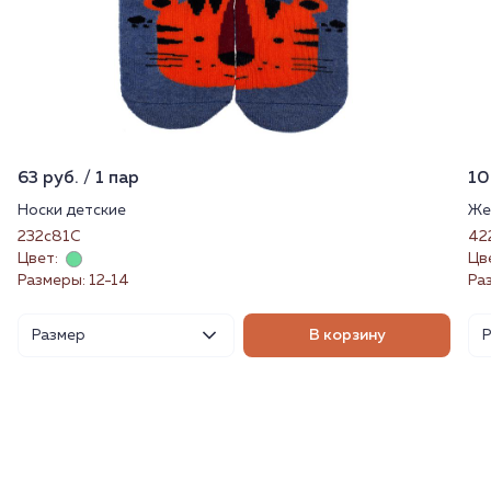
63 руб. / 1 пар
10
Носки детские
Же
232с81С
42
Цвет:
Цв
Размеры: 12-14
Ра
Размер
В корзину