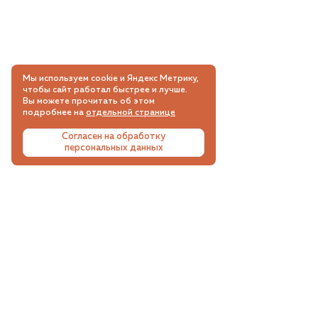
Мы используем cookie и Яндекс Метрику,
чтобы сайт работал быстрее и лучше.
Вы можете прочитать об этом
подробнее на
отдельной странице
Согласен на обработку
персональных данных
СКИДКИ, АКЦИИ, НОВИНКИ
Подпишитесь на email рассылку и будьте в
курсе самых интересных и выгодных
предложений.