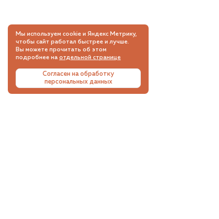
Мы используем cookie и Яндекс Метрику,
чтобы сайт работал быстрее и лучше.
Вы можете прочитать об этом
подробнее на
отдельной странице
Согласен на обработку
персональных данных
СКИДКИ, АКЦИИ, НОВИНКИ
Подпишитесь на email рассылку и будьте в
курсе самых интересных и выгодных
предложений.
Подписываясь на email рассылку вы соглашаетесь с
пользовательским соглашением
и
политикой
конфиденциальности
.