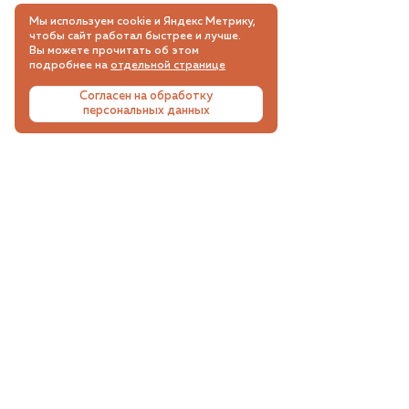
Мы используем cookie и Яндекс Метрику,
чтобы сайт работал быстрее и лучше.
Вы можете прочитать об этом
подробнее на
отдельной странице
Согласен на обработку
персональных данных
СКИДКИ, АКЦИИ, НОВИНКИ
Подпишитесь на email рассылку и будьте в
курсе самых интересных и выгодных
предложений.
Подписываясь на email рассылку вы соглашаетесь с
пользовательским соглашением
и
политикой
конфиденциальности
.