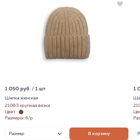
1 050 руб. / 1 шт
1 
Шапка женская
Ша
210ВЗ крупная вязка
21
Цвет:
Цв
Размеры: б/р
Ра
Размер
В корзину