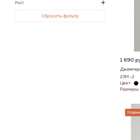
Рост
1 690 ру
Джемпер 
23М -2
Цвет:
Размеры:
Новин