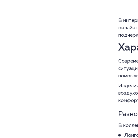
В интер
онлайн 
подчерк
Хар
Совреме
ситуаци
помогаю
Изделия
воздухо
комфорт
Разно
В колле
Лонгс