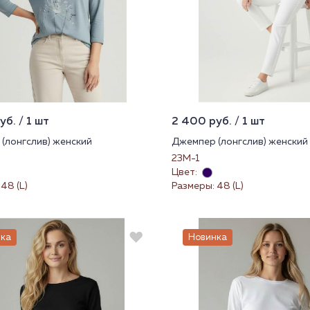
б. / 1 шт
2 400 руб. / 1 шт
(лонгслив) женский
Джемпер (лонгслив) женский
23М-1
Цвет:
48 (L)
Размеры: 48 (L)
ка
Новинка