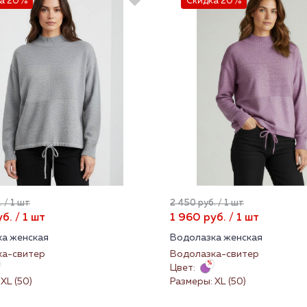
а 20%
Скидка 20%
 / 1 шт
2 450 руб. / 1 шт
б. / 1 шт
1 960 руб. / 1 шт
а женская
Водолазка женская
ка-свитер
Водолазка-свитер
Цвет:
XL (50)
Размеры: XL (50)