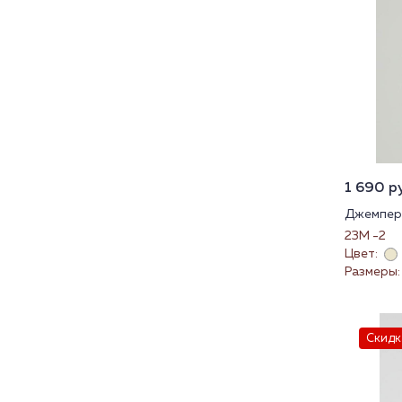
1 690 ру
Джемпер 
23М -2
Цвет:
Размеры:
Скидк