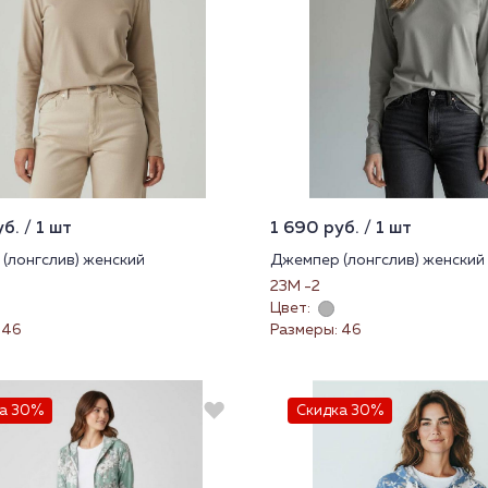
б. / 1 шт
1 690 руб. / 1 шт
(лонгслив) женский
Джемпер (лонгслив) женский
23М -2
Цвет:
 46
Размеры: 46
а 30%
Скидка 30%