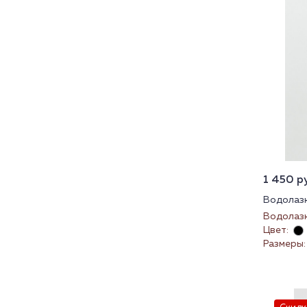
1 450 ру
Водолазк
Водолазк
Цвет:
Размеры: