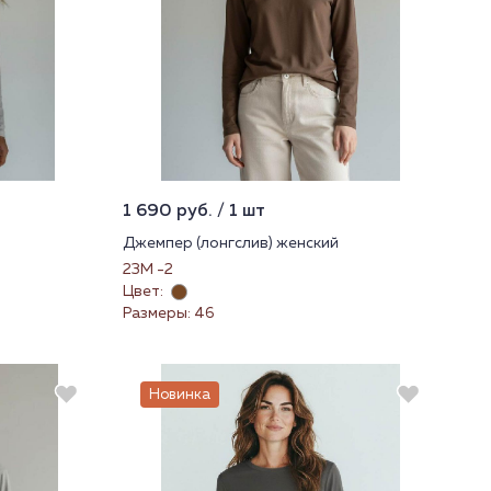
1 690 руб. / 1 шт
Джемпер (лонгслив) женский
23М -2
Цвет:
Размеры: 46
Новинка