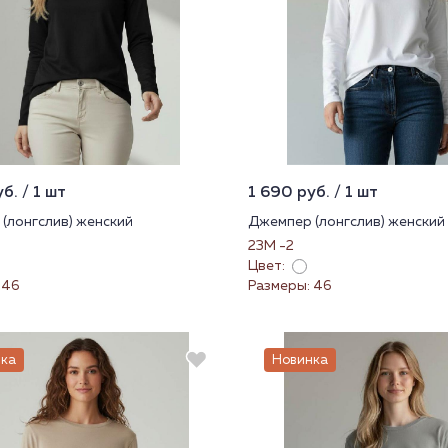
б. / 1 шт
1 690 руб. / 1 шт
(лонгслив) женский
Джемпер (лонгслив) женский
23М -2
Цвет:
 46
Размеры: 46
ка
Новинка