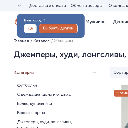
Доставка и оплата
Обмен и возврат
О компан
Ваш город
?
Женщины
Мужчины
Девоч
Да
Выбрать другой
Главная
Каталог
Женщины
Джемперы, худи, лонгсливы,
Сортир
Категория
Футболки
Новин
Одежда для дома и отдыха
Белье, купальники
Брюки, шорты
Джемперы, худи, лонгсливы,
водолазки