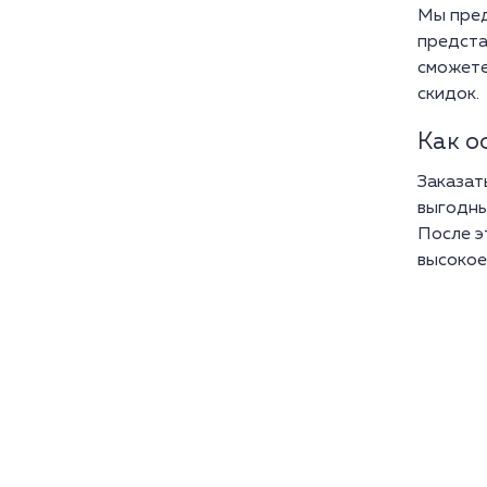
Мы пред
предста
сможете
скидок.
Как о
Заказат
выгодны
После э
высокое