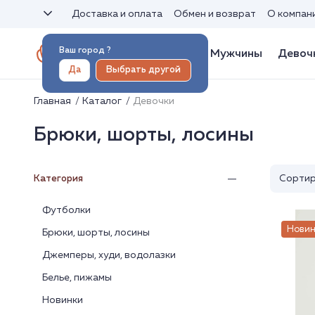
Доставка и оплата
Обмен и возврат
О компан
Ваш город
?
Женщины
Мужчины
Девоч
Да
Выбрать другой
Главная
Каталог
Девочки
Брюки, шорты, лосины
Сортир
Категория
Футболки
Новин
Брюки, шорты, лосины
Джемперы, худи, водолазки
Белье, пижамы
Новинки