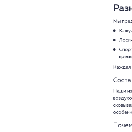
Раз
Мы пред
Кэжуа
Лосин
Спор
время
Каждая 
Соста
Наши из
воздухо
сковыва
особенн
Почем