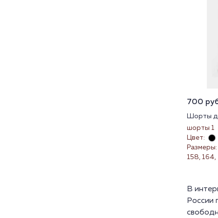
700 руб.
Шорты д
шорты 1
Цвет:
Размеры: 
158, 164,
В интер
России 
свободн