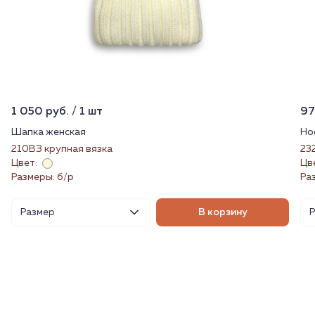
1 050 руб. / 1 шт
97
Шапка женская
Но
210ВЗ крупная вязка
23
Цвет:
Цв
Размеры: б/р
Ра
Размер
В корзину