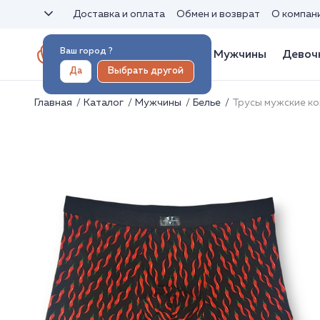
Доставка и оплата
Обмен и возврат
О компан
Ваш город
?
Женщины
Мужчины
Девоч
Да
Выбрать другой
Главная
Каталог
Мужчины
Белье
Трусы мужские к