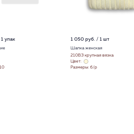
 1 упак
1 050 руб. / 1 шт
кие
Шапка женская
210ВЗ крупная вязка
Цвет:
-10
Размеры: б/р