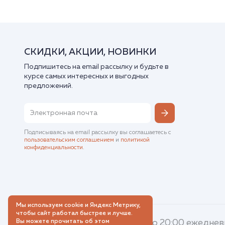
СКИДКИ, АКЦИИ, НОВИНКИ
Подпишитесь на email рассылку и будьте в
курсе самых интересных и выгодных
предложений.
Подписываясь на email рассылку вы соглашаетесь с
пользовательским соглашением
и
политикой
конфиденциальности
.
Мы используем cookie и Яндекс Метрику,
чтобы сайт работал быстрее и лучше.
Вы можете прочитать об этом
8 (800) 500-61-13
с 8:00 до 20:00 ежедне