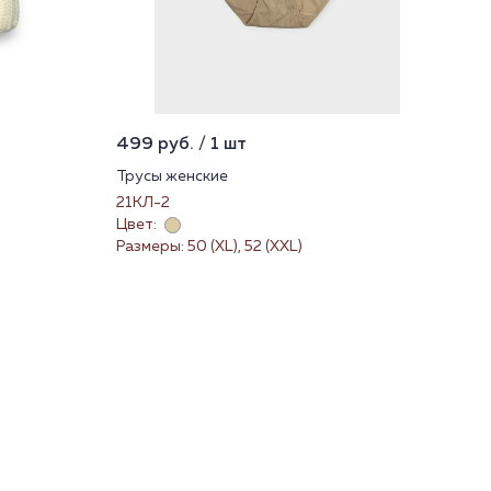
499 руб. / 1 шт
97 
Трусы женские
Нос
21КЛ-2
232
Цвет:
Цве
Размеры: 50 (XL), 52 (XXL)
Раз