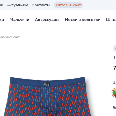
ии
Актуальное
Контакты
Оптовый сайт
ки
Мальчики
Аксессуары
Носки и колготки
Школ
омплект 2шт
Т
7
Ц
В