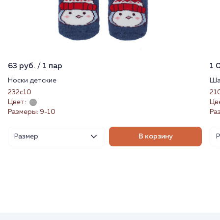
63 руб. / 1 пар
1 
Носки детские
Ша
232с10
21
Цвет:
Цв
Размеры: 9-10
Ра
Размер
В корзину