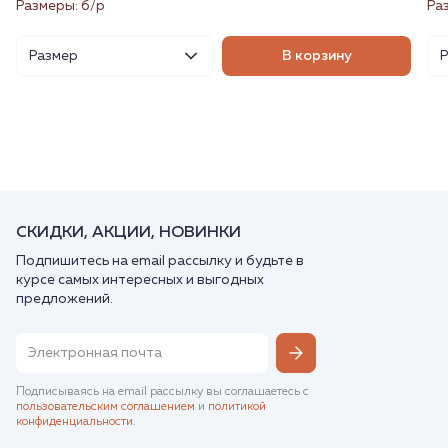
Размеры: б/р
Ра
Размер
В корзину
СКИДКИ, АКЦИИ, НОВИНКИ
Подпишитесь на email рассылку и будьте в
курсе самых интересных и выгодных
предложений.
Подписываясь на email рассылку вы соглашаетесь с
пользовательским соглашением
и
политикой
конфиденциальности
.