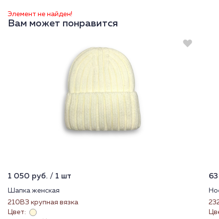
Элемент не найден!
Вам может понравится
1 050 руб. / 1 шт
63
Шапка женская
Но
210ВЗ крупная вязка
23
Цвет:
Цв