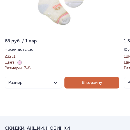
63 руб. / 1 пар
1 
Носки детские
Фу
232с1
12
Цвет:
Цв
Размеры: 7-8
Ра
Размер
В корзину
СКИДКИ, АКЦИИ, НОВИНКИ