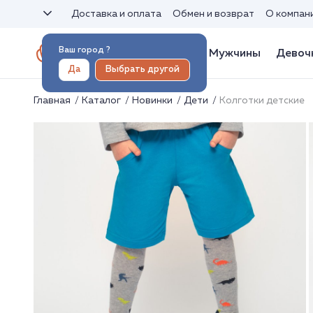
Доставка и оплата
Обмен и возврат
О компан
Ваш город
?
Женщины
Мужчины
Девоч
Да
Выбрать другой
Главная
Каталог
Новинки
Дети
Колготки детские