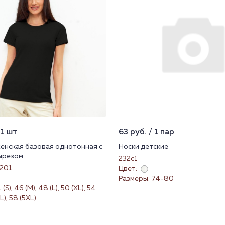
 1 шт
63 руб. / 1 пар
енская базовая однотонная с
Носки детские
ырезом
232с1
201
Цвет:
Размеры: 74-80
S), 46 (M), 48 (L), 50 (XL), 54
L), 58 (5XL)