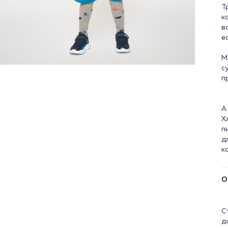
Т
к
в
е
М
с
п
А
Х
п
д
О
С
д