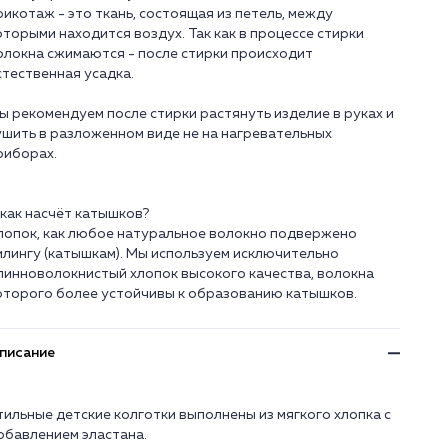
рикотаж - это ткань, состоящая из петель, между
оторыми находится воздух. Так как в процессе стирки
олокна сжимаются - после стирки происходит
стественная усадка.
ы рекомендуем после стирки растянуть изделие в руках и
ушить в разложенном виде не на нагревательных
риборах.
 как насчёт катышков?
лопок, как любое натуральное волокно подвержено
илингу (катышкам). Мы используем исключительно
линноволокнистый хлопок высокого качества, волокна
писание
тильные детские колготки выполнены из мягкого хлопка с
обавлением эластана.