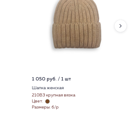
1 050 руб. / 1 шт
1 5
Шапка женская
Фу
210ВЗ крупная вязка
12
Цвет:
Цве
Размеры: б/р
Раз