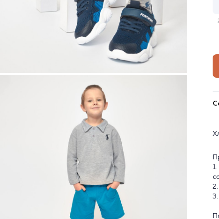
С
Х
П
1
с
2
3
П