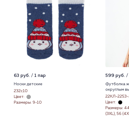
63 руб. / 1 пар
599 руб. /
Носки детские
Футболка ж
округлым в
232с10
22КЛ-2253-
Цвет:
Цвет:
Размеры: 9-10
Размеры: 44 (
(3XL), 56 (4X