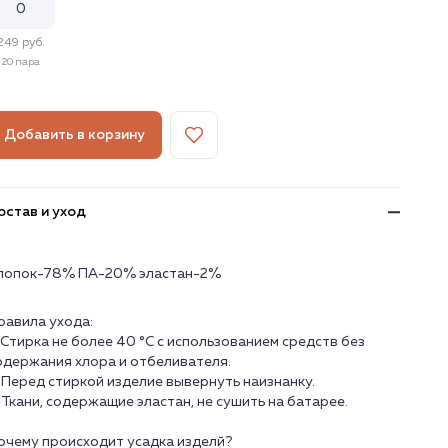
249 руб.
20 пара
Добавить в корзину
остав и уход
лопок-78% ПА-20% эластан-2%
равила ухода:
. Стирка не более 40 °C с использованием средств без
одержания хлора и отбеливателя.
. Перед стиркой изделие вывернуть наизнанку.
. Ткани, содержащие эластан, не сушить на батарее.
очему происходит усадка изделй?