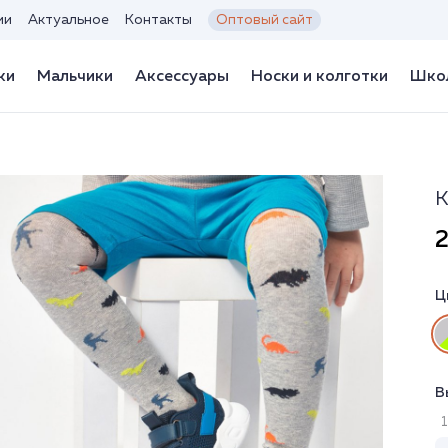
ии
Актуальное
Контакты
Оптовый сайт
ки
Мальчики
Аксессуары
Носки и колготки
Школ
К
2
Ц
В