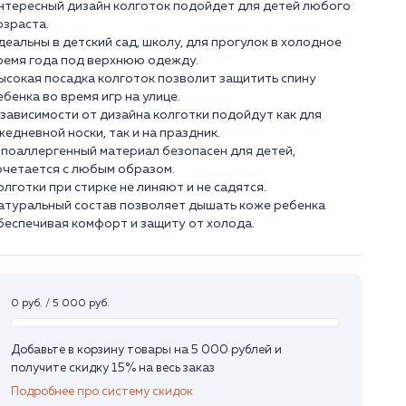
нтересный дизайн колготок подойдет для детей любого
озраста.
деальны в детский сад, школу, для прогулок в холодное
ремя года под верхнюю одежду.
ысокая посадка колготок позволит защитить спину
ебенка во время игр на улице.
 зависимости от дизайна колготки подойдут как для
жедневной носки, так и на праздник.
ипоаллергенный материал безопасен для детей,
очетается с любым образом.
олготки при стирке не линяют и не садятся.
атуральный состав позволяет дышать коже ребенка
беспечивая комфорт и защиту от холода.
0 руб. / 5 000 руб.
Добавьте в корзину товары на 5 000 рублей и
получите скидку 15% на весь заказ
Подробнее про систему скидок