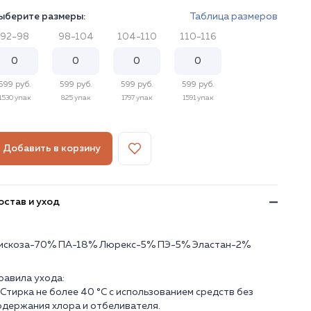
ыберите размеры:
Таблица размеров
92-98
98-104
104-110
110-116
599 руб.
599 руб.
599 руб.
599 руб.
1530 упак
825 упак
1797 упак
1591 упак
Добавить в корзину
остав и уход
искоза-70% ПА-18% Люрекс-5% ПЭ-5% Эластан-2%
равила ухода:
. Стирка не более 40 °C с использованием средств без
одержания хлора и отбеливателя.