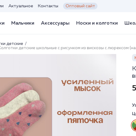
ии
Актуальное
Контакты
Оптовый сайт
ки
Мальчики
Аксессуары
Носки и колготки
Школ
тки детские
Колготки детские школьные с рисунком из вискозы с люрексом (на
К
в
5
У
Ц