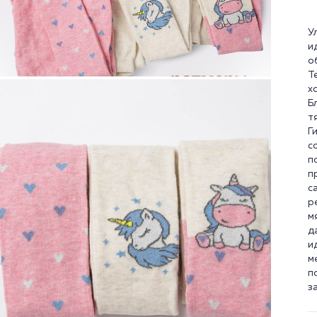
У
и
о
Т
х
Б
т
Г
с
п
п
с
р
м
д
и
м
п