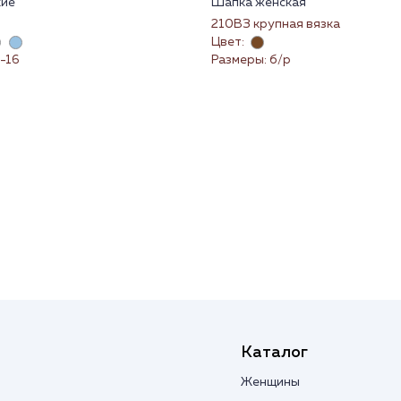
кие
Шапка женская
210ВЗ крупная вязка
Цвет:
-16
Размеры: б/р
Каталог
Женщины