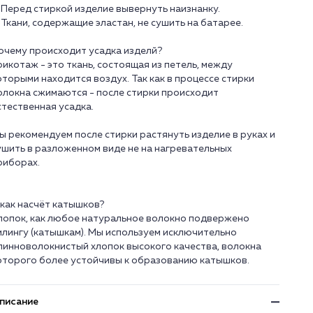
. Перед стиркой изделие вывернуть наизнанку.
. Ткани, содержащие эластан, не сушить на батарее.
очему происходит усадка изделй?
рикотаж - это ткань, состоящая из петель, между
оторыми находится воздух. Так как в процессе стирки
олокна сжимаются - после стирки происходит
стественная усадка.
ы рекомендуем после стирки растянуть изделие в руках и
ушить в разложенном виде не на нагревательных
риборах.
 как насчёт катышков?
лопок, как любое натуральное волокно подвержено
илингу (катышкам). Мы используем исключительно
линноволокнистый хлопок высокого качества, волокна
писание