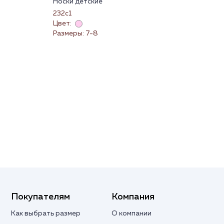
Носки детские
Брю
232с1
Б-2
Цвет:
Цве
Размеры: 7-8
Раз
Покупателям
Компания
Как выбрать размер
О компании