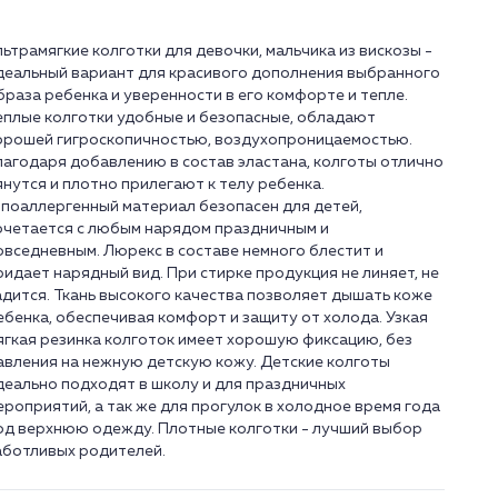
льтрамягкие колготки для девочки, мальчика из вискозы -
деальный вариант для красивого дополнения выбранного
браза ребенка и уверенности в его комфорте и тепле.
еплые колготки удобные и безопасные, обладают
орошей гигроскопичностью, воздухопроницаемостью.
лагодаря добавлению в состав эластана, колготы отлично
янутся и плотно прилегают к телу ребенка.
ипоаллергенный материал безопасен для детей,
очетается с любым нарядом праздничным и
овседневным. Люрекс в составе немного блестит и
ридает нарядный вид. При стирке продукция не линяет, не
адится. Ткань высокого качества позволяет дышать коже
ебенка, обеспечивая комфорт и защиту от холода. Узкая
ягкая резинка колготок имеет хорошую фиксацию, без
авления на нежную детскую кожу. Детские колготы
деально подходят в школу и для праздничных
ероприятий, а так же для прогулок в холодное время года
од верхнюю одежду. Плотные колготки - лучший выбор