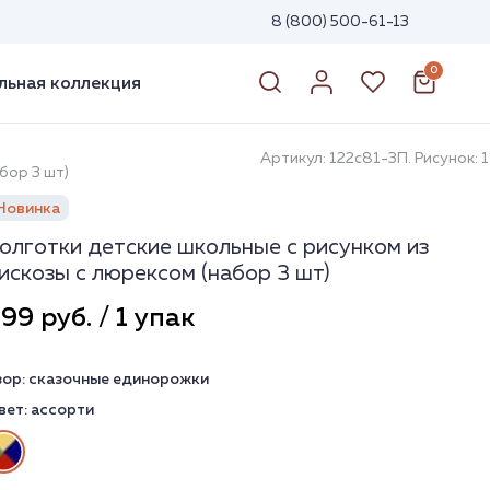
8 (800) 500-61-13
0
ьная коллекция
Артикул: 122с81-3П. Рисунок: 1
бор 3 шт)
Новинка
олготки детские школьные с рисунком из
искозы с люрексом (набор 3 шт)
99 руб. / 1 упак
зор:
сказочные единорожки
вет:
ассорти