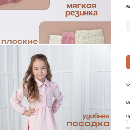
В
С
В
П
1
с