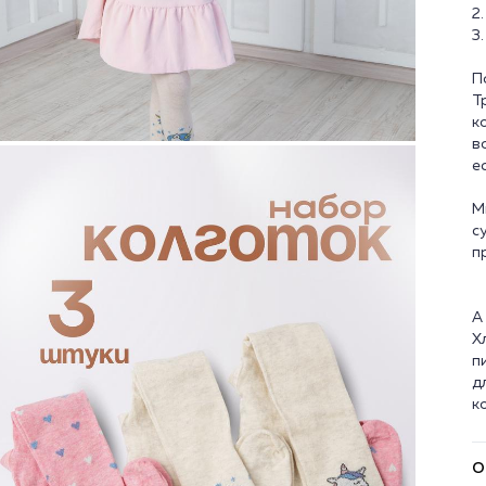
2
3
П
Т
к
в
е
М
с
п
А
Х
п
д
О