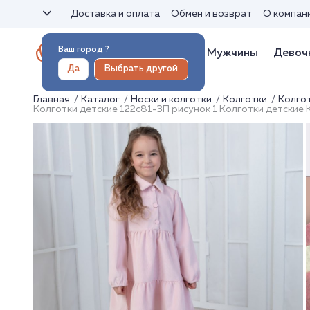
Доставка и оплата
Обмен и возврат
О компан
Ваш город
?
Женщины
Мужчины
Девоч
Да
Выбрать другой
Главная
Каталог
Носки и колготки
Колготки
Колго
Колготки детские 122с81-3П рисунок 1 Колготки детские 