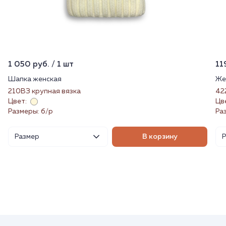
1 050 руб. / 1 шт
11
Шапка женская
Же
210ВЗ крупная вязка
42
Цвет:
Цв
Размеры: б/р
Ра
Размер
В корзину