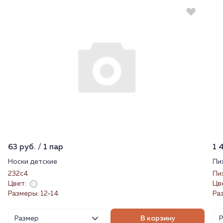
63 руб. / 1 пар
1 
Носки детские
Пи
232с4
Пи
Цвет:
Цв
Размеры: 12-14
Ра
Размер
В корзину