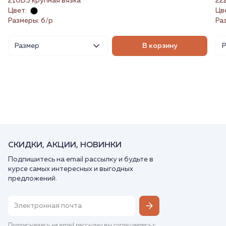
210ВЗ крупная вязка
22
Цвет:
Цв
Размеры: б/р
Ра
Размер
В корзину
СКИДКИ, АКЦИИ, НОВИНКИ
Подпишитесь на email рассылку и будьте в
курсе самых интересных и выгодных
предложений.
Подписываясь на email рассылку вы соглашаетесь с