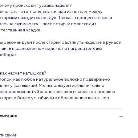
очему происходит усадка изделй?
рикотаж - это ткань, состоящая из петель, между
оторыми находится воздух. Так как в процессе стирки
олокна сжимаются - после стирки происходит
стественная усадка.
ы рекомендуем после стирки растянуть изделие в руках и
ушить в разложенном виде не на нагревательных
риборах.
 как насчёт катышков?
лопок, как любое натуральное волокно подвержено
илингу (катышкам). Мы используем исключительно
линноволокнистый хлопок высокого качества, волокна
писание
писание