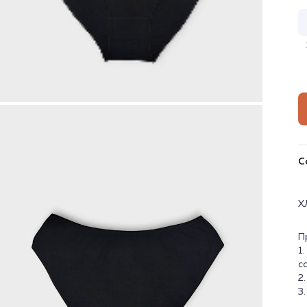
С
Х
П
1
с
2
3