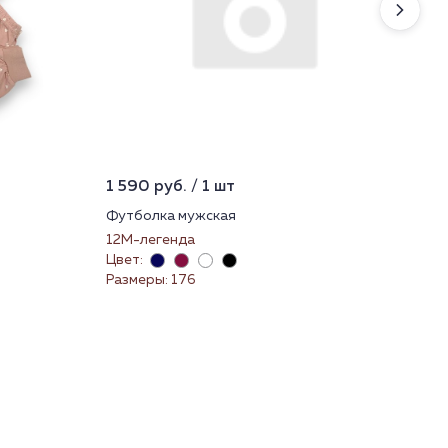
1 590 руб. / 1 шт
1 4
Футболка мужская
Пи
12М-легенда
Пиж
Цвет:
Цве
Размеры: 176
Раз