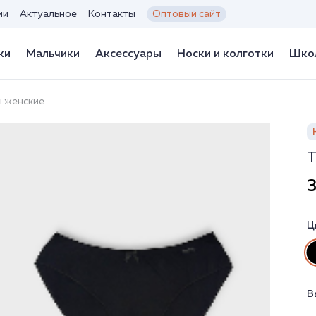
ии
Актуальное
Контакты
Оптовый сайт
ки
Мальчики
Аксессуары
Носки и колготки
Школ
ы женские
Т
3
Ц
В