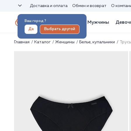
Доставка и оплата
Обмен и возврат
О компан
Ваш город
?
Женщины
Мужчины
Девоч
Да
Выбрать другой
Главная
Каталог
Женщины
Белье, купальники
Трус