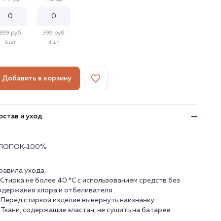
399 руб.
399 руб.
8 шт
4 шт
Добавить в корзину
остав и уход
ЛОПОК-100%
равила ухода:
. Стирка не более 40 °C с использованием средств без
одержания хлора и отбеливателя.
. Перед стиркой изделие вывернуть наизнанку.
. Ткани, содержащие эластан, не сушить на батарее.