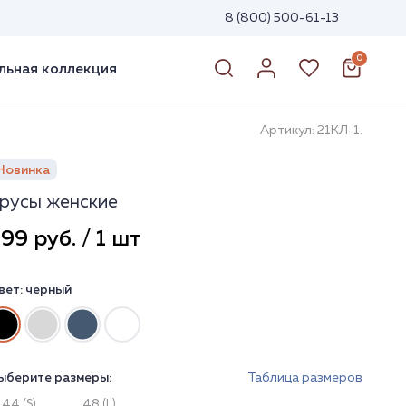
8 (800) 500-61-13
0
ьная коллекция
Артикул: 21КЛ-1.
Новинка
русы женские
99 руб. / 1 шт
вет:
черный
ыберите размеры:
Таблица размеров
44 (S)
48 (L)