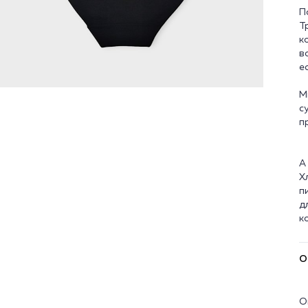
П
Т
к
в
е
М
с
п
А
Х
п
д
О
О