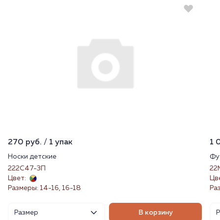
270 руб. / 1 упак
1 
Носки детские
Фу
222С47-3П
22
Цвет:
Цв
Размеры: 14-16, 16-18
Ра
Размер
В корзину