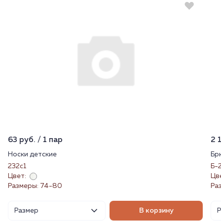
63 руб. / 1 пар
2 
Носки детские
Бр
232с1
Б-
Цвет:
Цв
Размеры: 74-80
Раз
Размер
В корзину