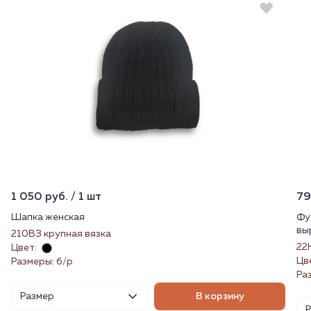
1 050 руб. / 1 шт
79
Шапка женская
Фу
вы
210ВЗ крупная вязка
22
Цвет:
Цв
Размеры: б/р
Раз
Размер
В корзину