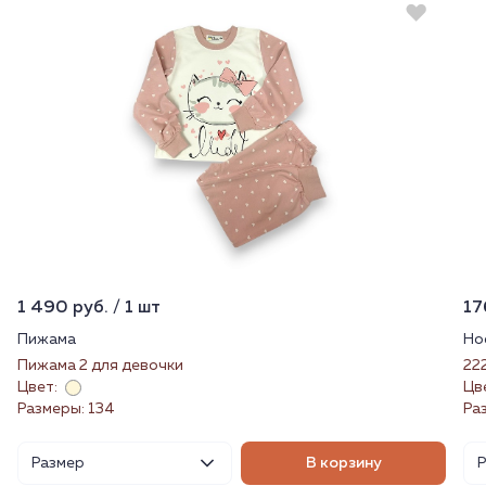
1 490 руб. / 1 шт
17
Пижама
Но
Пижама 2 для девочки
22
Цвет:
Цв
Размеры: 134
Ра
Размер
В корзину