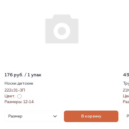
176 руб. / 1 упак
49
Носки детские
Тр
222с31-3П
21
Цвет:
Цв
Размеры: 12-14
Раз
Размер
В корзину