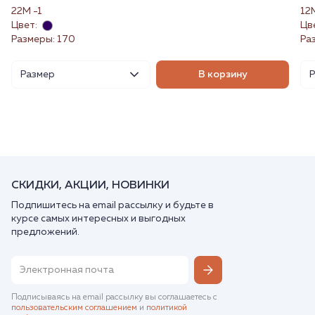
22М -1
12
Цвет:
Цв
Размеры: 170
Ра
Размер
В корзину
СКИДКИ, АКЦИИ, НОВИНКИ
Подпишитесь на email рассылку и будьте в
курсе самых интересных и выгодных
предложений.
Подписываясь на email рассылку вы соглашаетесь с
пользовательским соглашением
и
политикой