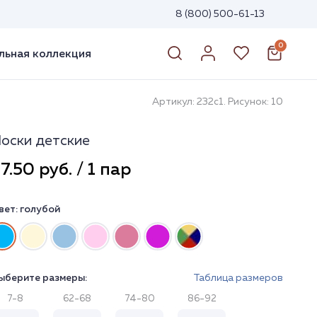
8 (800) 500-61-13
0
ьная коллекция
Артикул: 232с1. Рисунок: 10
оски детские
7.50 руб. / 1 пар
вет:
голубой
ыберите размеры:
Таблица размеров
7-8
62-68
74-80
86-92