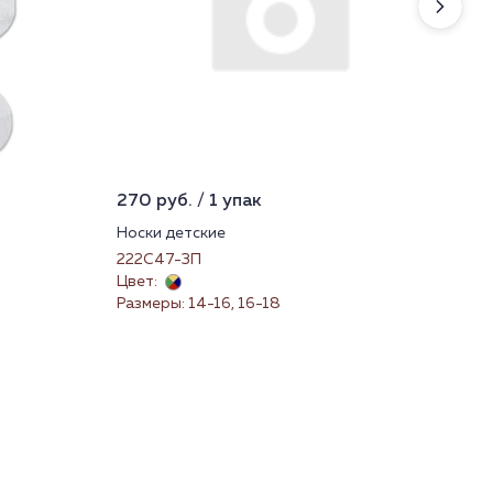
270 руб. / 1 упак
1 0
Носки детские
Фу
222С47-3П
22М
Цвет:
Цве
Размеры: 14-16, 16-18
Раз