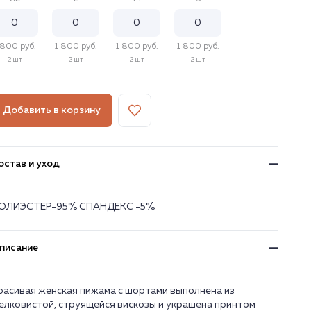
 800 руб.
1 800 руб.
1 800 руб.
1 800 руб.
2 шт
2 шт
2 шт
2 шт
Добавить в корзину
остав и уход
ОЛИЭСТЕР-95% СПАНДЕКС -5%
писание
расивая женская пижама с шортами выполнена из
елковистой, струящейся вискозы и украшена принтом