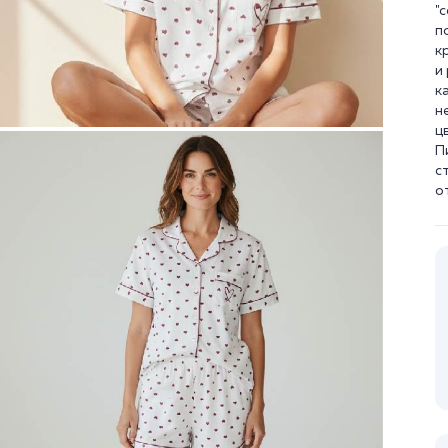
"
п
к
и
к
н
ц
П
с
о