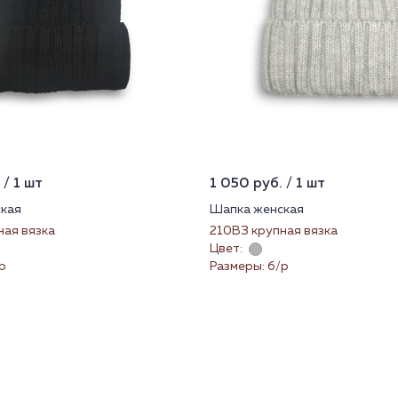
 / 1 шт
1 050 руб. / 1 шт
кая
Шапка женская
ная вязка
210ВЗ крупная вязка
Цвет:
р
Размеры: б/р