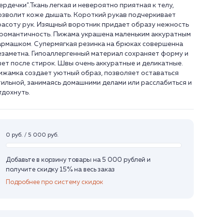
сердечки".Ткань легкая и невероятно приятная к телу,
озволит коже дышать. Короткий рукав подчеркивает
расоту рук. Изящный воротник придает образу нежность
 романтичность. Пижама украшена маленьким аккуратным
армашком. Супермягкая резинка на брюках совершенна
езаметна. Гипоаллергенный материал сохраняет форму и
вет после стирок. Швы очень аккуратные и деликатные.
ижамка создает уютный образ, позволяет оставаться
тильной, занимаясь домашними делами или расслабиться и
тдохнуть.
0 руб. / 5 000 руб.
Добавьте в корзину товары на 5 000 рублей и
получите скидку 15% на весь заказ
Подробнее про систему скидок