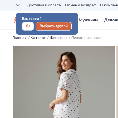
Доставка и оплата
Обмен и возврат
О компан
Ваш город
?
Женщины
Мужчины
Девоч
Да
Выбрать другой
Главная
Каталог
Женщины
Пижама женская