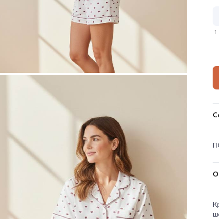
1
С
П
О
К
ш