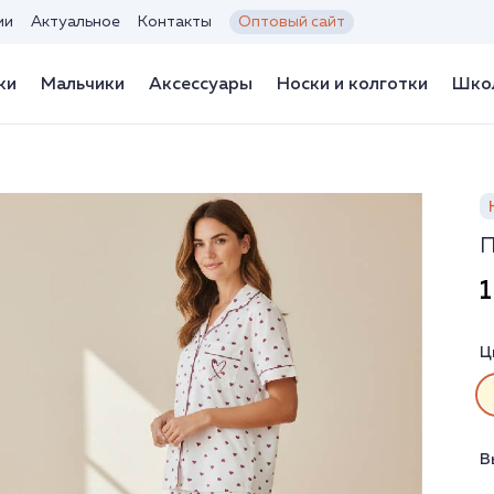
ии
Актуальное
Контакты
Оптовый сайт
ки
Мальчики
Аксессуары
Носки и колготки
Школ
П
1
Ц
В