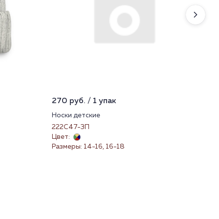
270 руб. / 1 упак
176
Носки детские
Нос
222С47-3П
222
Цвет:
Цве
Размеры: 14-16, 16-18
Раз