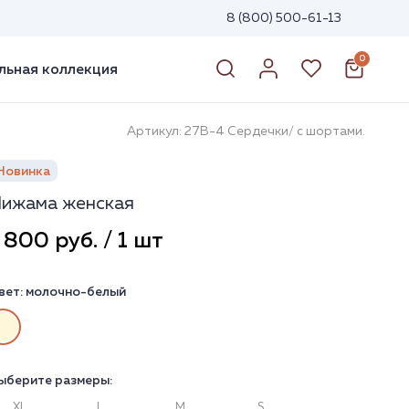
8 (800) 500-61-13
0
ьная коллекция
Артикул: 27В-4 Сердечки/ с шортами.
Новинка
ижама женская
 800 руб. / 1 шт
вет:
молочно-белый
ыберите размеры:
XL
L
M
S