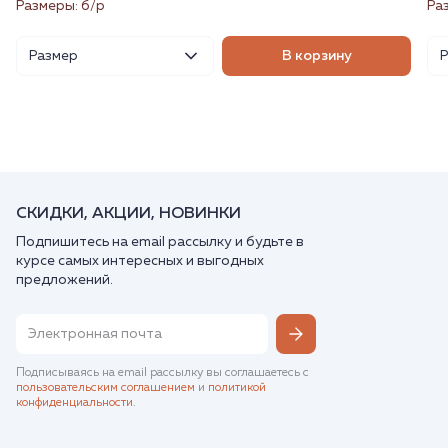
Размеры: б/р
Ра
Размер
В корзину
СКИДКИ, АКЦИИ, НОВИНКИ
Подпишитесь на email рассылку и будьте в
курсе самых интересных и выгодных
предложений.
Подписываясь на email рассылку вы соглашаетесь с
пользовательским соглашением
и
политикой
конфиденциальности
.