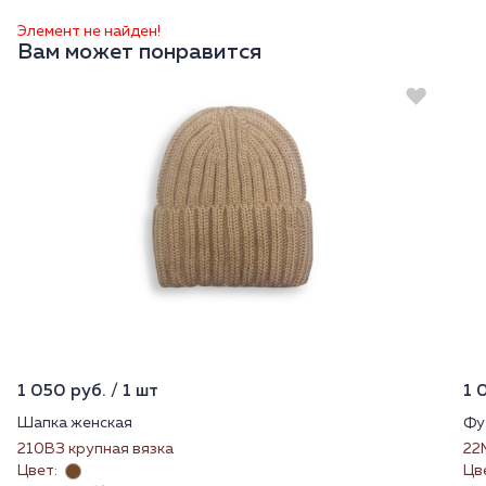
Элемент не найден!
Вам может понравится
1 050 руб. / 1 шт
1 
Шапка женская
Фу
210ВЗ крупная вязка
22
Цвет:
Цв