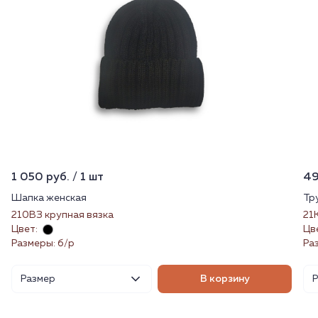
1 050 руб. / 1 шт
49
Шапка женская
Тр
210ВЗ крупная вязка
21
Цвет:
Цв
Размеры: б/р
Раз
Размер
В корзину