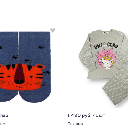
 пар
1 490 руб. / 1 шт
кие
Пижама