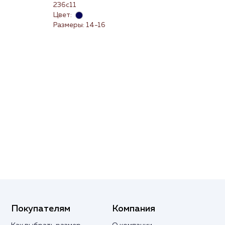
окр
236с11
22
Цвет:
Цве
Размеры: 14-16
Раз
(3X
Покупателям
Компания