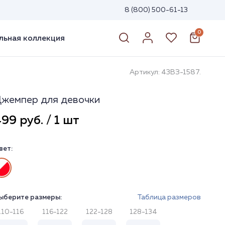
8 (800) 500-61-13
0
ьная коллекция
Артикул: 43ВЗ-1587.
жемпер для девочки
99 руб. / 1 шт
вет:
ыберите размеры:
Таблица размеров
110-116
116-122
122-128
128-134