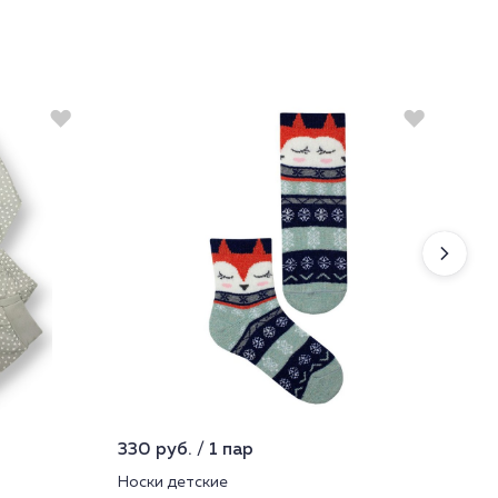
330 руб. / 1 пар
599
Носки детские
Фут