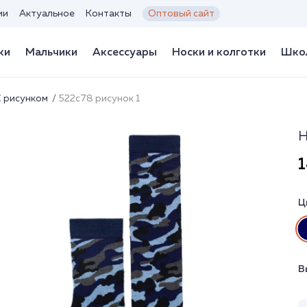
ии
Актуальное
Контакты
Оптовый сайт
ки
Мальчики
Аксессуары
Носки и колготки
Школ
С рисунком
522с78 рисунок 1
Н
1
Ц
В