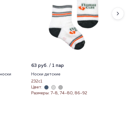
63 руб. / 1 пар
97 
носки
Носки детские
Нос
232с1
232
Цвет:
Цве
Размеры: 7-8, 74-80, 86-92
Раз