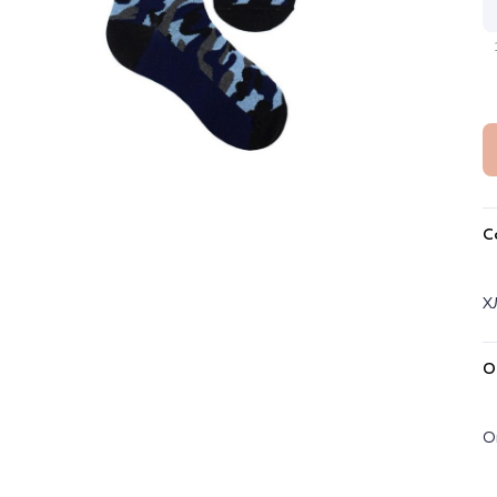
С
Х
О
О