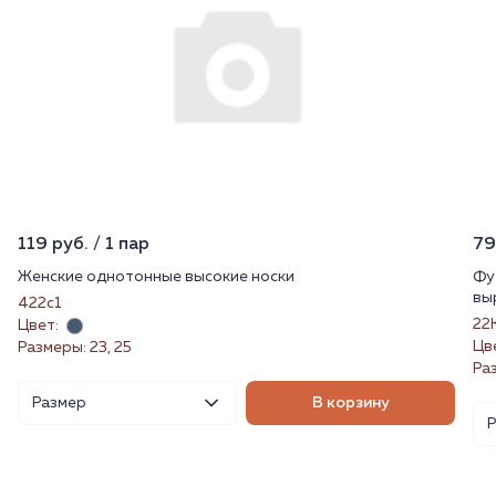
119 руб. / 1 пар
79
Женские однотонные высокие носки
Фу
вы
422с1
22
Цвет:
Цв
Размеры: 23, 25
Раз
Размер
В корзину