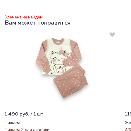
Элемент не найден!
Вам может понравится
1 490 руб. / 1 шт
11
Пижама
Же
Пижама 2 для девочки
42