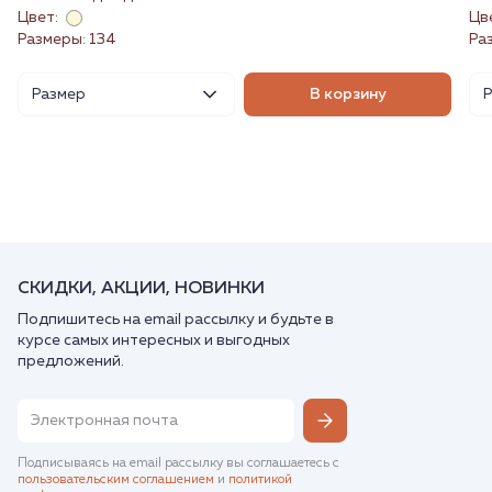
Цвет:
Цв
Размеры: 134
Ра
Размер
В корзину
СКИДКИ, АКЦИИ, НОВИНКИ
Подпишитесь на email рассылку и будьте в
курсе самых интересных и выгодных
предложений.
Подписываясь на email рассылку вы соглашаетесь с
пользовательским соглашением
и
политикой