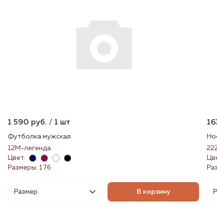
1 590 руб. / 1 шт
16
Футболка мужская
Но
12М-легенда
22
Цвет:
Цв
Размеры: 176
Ра
Размер
В корзину