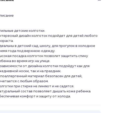
писание
писание
тильные детские колготки.
нтересный дизайн колготок подойдет для детей любого
озраста.
деальны в детский сад, школу, для прогулок в холодное
ремя года под верхнюю одежду.
ысокая посадка колготок позволит защитить спину
ебенка во время игр на улице.
 зависимости от дизайна колготки подойдут как для
жедневной носки, так и на праздник.
ипоаллергенный материал безопасен для детей,
очетается с любым образом.
олготки при стирке не линяют и не садятся.
атуральный состав позволяет дышать коже ребенка
беспечивая комфорт и защиту от холода.