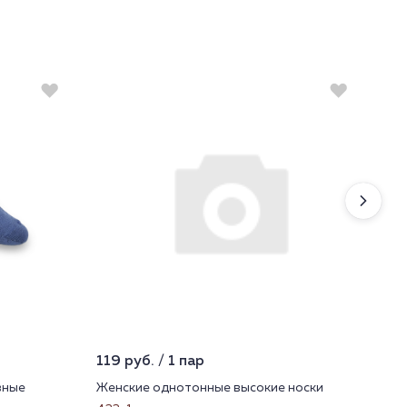
119 руб. / 1 пар
599
вные
Женские однотонные высокие носки
Фут
окр