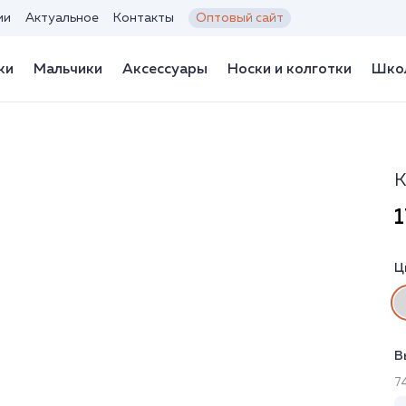
ии
Актуальное
Контакты
Оптовый сайт
ки
Мальчики
Аксессуары
Носки и колготки
Школ
К
1
Ц
В
7