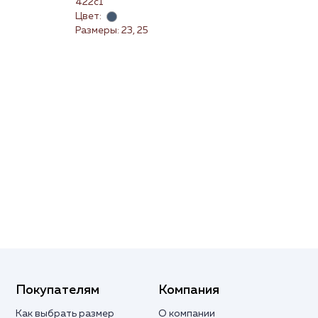
422с1
22
Цвет:
Цве
Размеры: 23, 25
Раз
(3X
Покупателям
Компания
Как выбрать размер
О компании