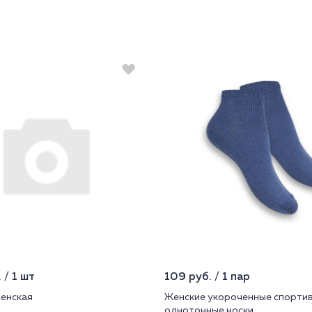
 / 1 шт
109 руб. / 1 пар
енская
Женские укороченные спорти
однотонные носки