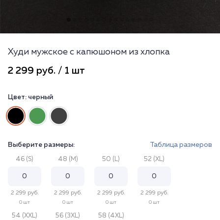
Худи мужское с капюшоном из хлопка
2 299 руб. / 1 шт
Цвет:
черный
Выберите размеры:
Таблица размеров
46 (S)
48 (M)
50 (L)
52 (XL)
2 299 руб.
2 299 руб.
2 299 руб.
2 299 руб.
0 шт
0 шт
0 шт
0 шт
54 (XXL)
56 (3XL)
58 (4XL)