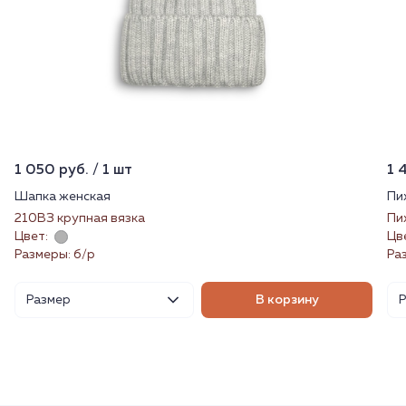
1 050 руб. / 1 шт
1 
Шапка женская
Пи
210ВЗ крупная вязка
Пи
Цвет:
Цв
Размеры: б/р
Ра
Размер
В корзину