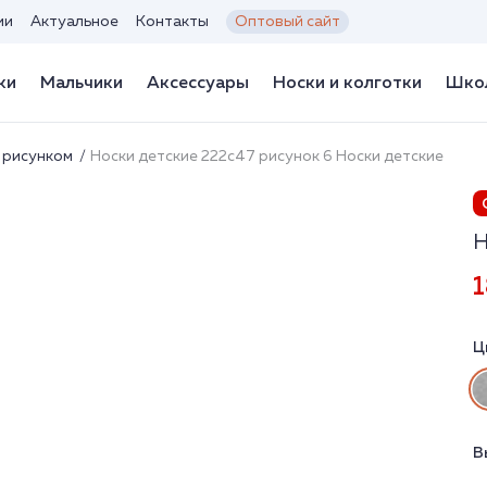
ии
Актуальное
Контакты
Оптовый сайт
ки
Мальчики
Аксессуары
Носки и колготки
Школ
 рисунком
Носки детские 222с47 рисунок 6 Носки детские
Н
1
Ц
В