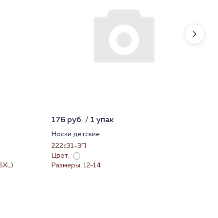
176 руб. / 1 упак
97 
Носки детские
Нос
222с31-3П
232
Цвет:
Цве
(6XL)
Размеры: 12-14
Раз