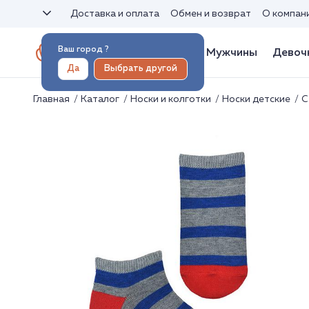
Доставка и оплата
Обмен и возврат
О компан
Ваш город
?
Женщины
Мужчины
Девоч
Да
Выбрать другой
Главная
Каталог
Носки и колготки
Носки детские
С