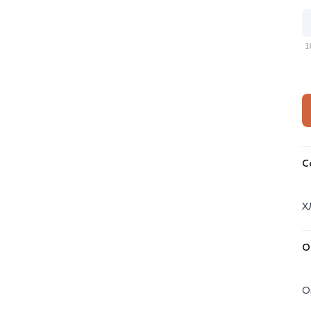
1
С
Х
О
О