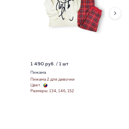
1 490 руб. / 1 шт
499
Пижама
Тру
Пижама 2 для девочки
21
Цвет:
Цве
Размеры: 134, 146, 152
Раз