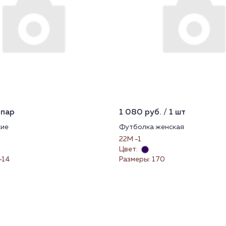
 пар
1 080 руб. / 1 шт
кие
Футболка женская
22М -1
Цвет:
-14
Размеры: 170