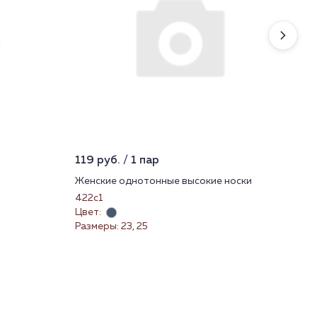
119 руб. / 1 пар
2 1
Женские однотонные высокие носки
Брю
422с1
Б-2
Цвет:
Цве
Размеры: 23, 25
Раз