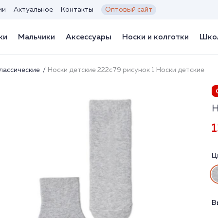
ии
Актуальное
Контакты
Оптовый сайт
ки
Мальчики
Аксессуары
Носки и колготки
Школ
лассические
Носки детские 222с79 рисунок 1 Носки детские
Н
1
Ц
В