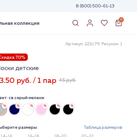
8 (800) 500-61-13
0
ьная коллекция
Артикул: 222с79. Рисунок: 1
Скидка 70%
оски детские
3.50 руб. / 1 пар
45 руб.
вет:
св.серый меланж
ыберите размеры:
Таблица размеров
14-16
16-18
18-20
20-22