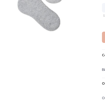
1
С
В
О
О