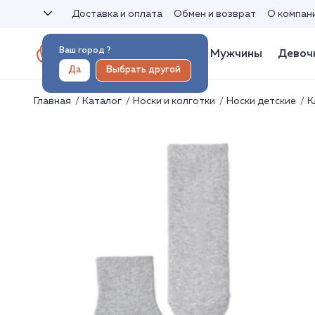
Доставка и оплата
Обмен и возврат
О компан
Ваш город
?
Женщины
Мужчины
Девоч
Да
Выбрать другой
Главная
Каталог
Носки и колготки
Носки детские
К