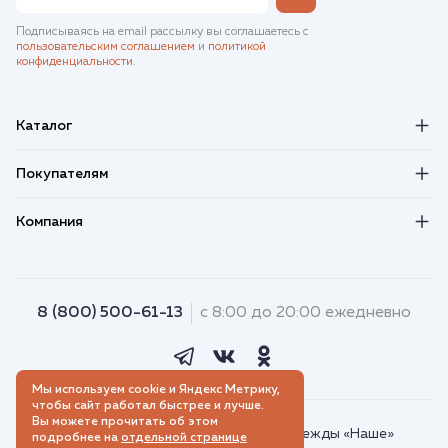
Подписываясь на email рассылку вы соглашаетесь с
пользовательским соглашением
и
политикой
конфиденциальности
.
Каталог
Покупателям
Компания
8 (800) 500-61-13
с 8:00 до 20:00 ежедневно
Мы используем cookie и Яндекс Метрику,
чтобы сайт работал быстрее и лучше.
Вы можете прочитать об этом
© 2018–2026. Интернет-магазин одежды «Наше»
подробнее на
отдельной странице