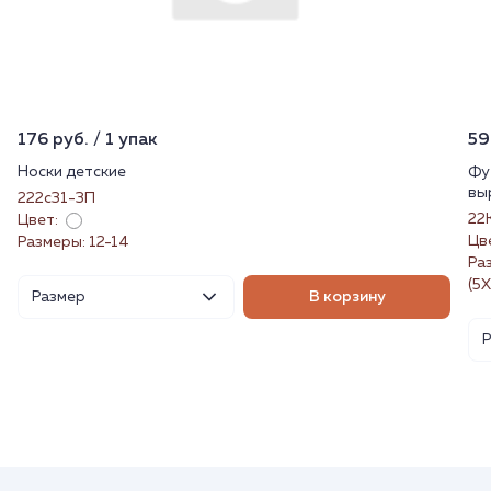
176 руб. / 1 упак
59
Носки детские
Фу
вы
222с31-3П
22
Цвет:
Цв
Размеры: 12-14
Раз
(5X
Размер
В корзину