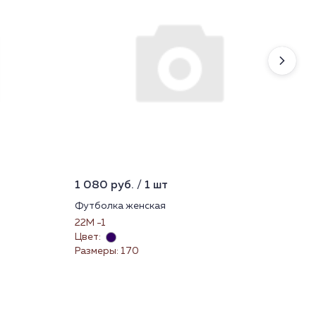
1 080 руб. / 1 шт
270
Футболка женская
Нос
22М -1
22
Цвет:
Цве
Размеры: 170
Раз