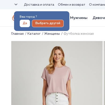
Доставка и оплата
Обмен и возврат
О компан
Ваш город
?
Женщины
Мужчины
Девоч
Да
Выбрать другой
Главная
Каталог
Женщины
Футболка женская