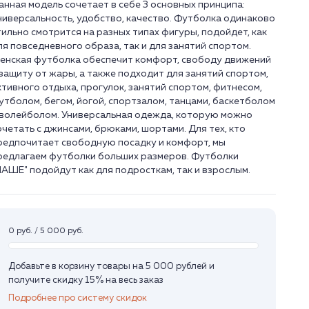
анная модель сочетает в себе 3 основных принципа:
ниверсальность, удобство, качество. Футболка одинаково
тильно смотрится на разных типах фигуры, подойдет, как
ля повседневного образа, так и для занятий спортом.
енская футболка обеспечит комфорт, свободу движений
 защиту от жары, а также подходит для занятий спортом,
ктивного отдыха, прогулок, занятий спортом, фитнесом,
утболом, бегом, йогой, спортзалом, танцами, баскетболом
 волейболом. Универсальная одежда, которую можно
очетать с джинсами, брюками, шортами. Для тех, кто
редпочитает свободную посадку и комфорт, мы
редлагаем футболки больших размеров. Футболки
НАШЕ" подойдут как для подросткам, так и взрослым.
0 руб. / 5 000 руб.
Добавьте в корзину товары на 5 000 рублей и
получите скидку 15% на весь заказ
Подробнее про систему скидок