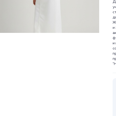
Д
у
с
д
Ж
и
а
ф
и
с
п
п
"