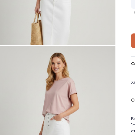
С
Х
О
Б
"
с