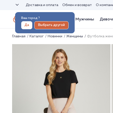
Доставка и оплата
Обмен и возврат
О компан
Ваш город
?
Женщины
Мужчины
Девоч
Да
Выбрать другой
Главная
Каталог
Новинки
Женщины
Футболка жен