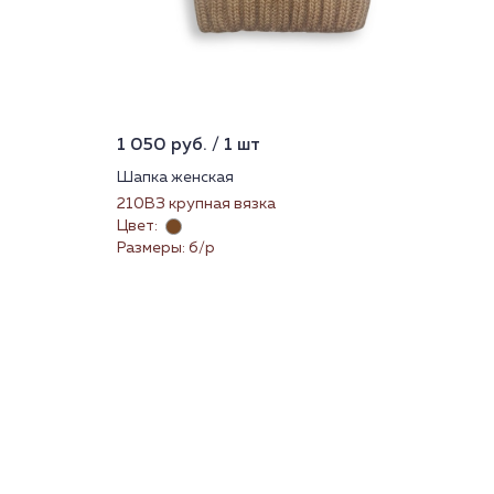
1 050 руб. / 1 шт
1 4
Шапка женская
Пи
210ВЗ крупная вязка
Пиж
Цвет:
Цве
Размеры: б/р
Раз