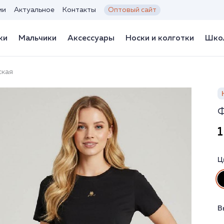
ии
Актуальное
Контакты
Оптовый сайт
ки
Мальчики
Аксессуары
Носки и колготки
Школ
ская
Ф
1
Ц
В