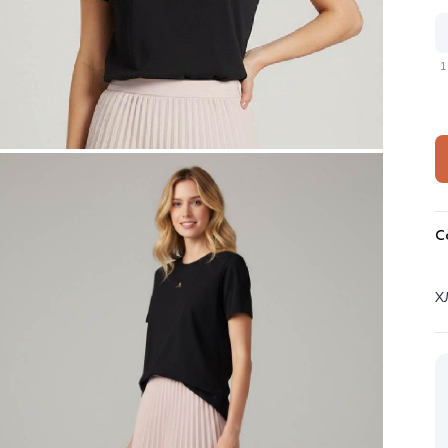
1
С
Х