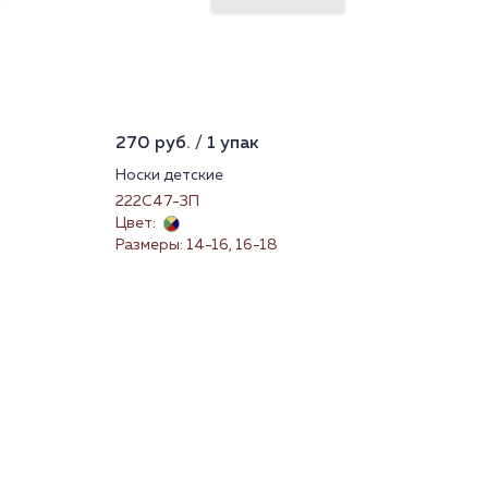
270 руб. / 1 упак
499
Носки детские
Тру
222С47-3П
21
Цвет:
Цве
Размеры: 14-16, 16-18
Раз