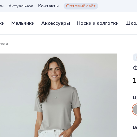
ии
Актуальное
Контакты
Оптовый сайт
ки
Мальчики
Аксессуары
Носки и колготки
Школ
ская
Ф
1
Ц
В