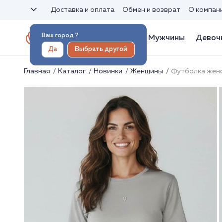
Доставка и оплата
Обмен и возврат
О компан
Ваш город
?
Женщины
Мужчины
Девоч
Да
Выбрать другой
Главная
Каталог
Новинки
Женщины
Футболка жен