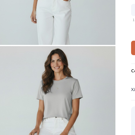
1
С
Х