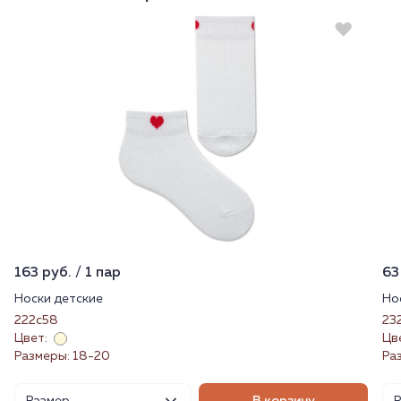
163 руб. / 1 пар
63
Носки детские
Но
222с58
23
Цвет:
Цв
Размеры: 18-20
Ра