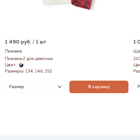
1 490 руб. / 1 шт
1 
Пижама
Ша
Пижама 2 для девочки
21
Цвет:
Цв
Размеры: 134, 146, 152
Ра
Размер
В корзину