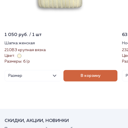
1 050 руб. / 1 шт
63
Шапка женская
Но
210ВЗ крупная вязка
23
Цвет:
Цв
Размеры: б/р
Ра
Размер
В корзину
СКИДКИ, АКЦИИ, НОВИНКИ