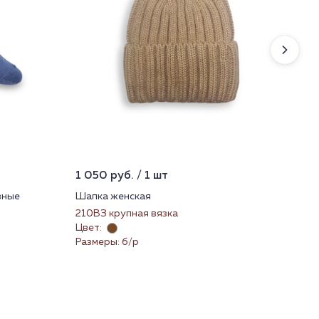
1 050 руб. / 1 шт
97 
вные
Шапка женская
Нос
210ВЗ крупная вязка
232
Цвет:
Цве
Размеры: б/р
Раз