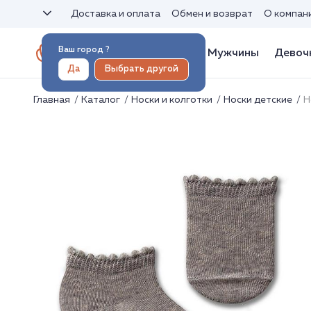
Доставка и оплата
Обмен и возврат
О компан
Ваш город
?
Женщины
Мужчины
Девоч
Да
Выбрать другой
Главная
Каталог
Носки и колготки
Носки детские
Н