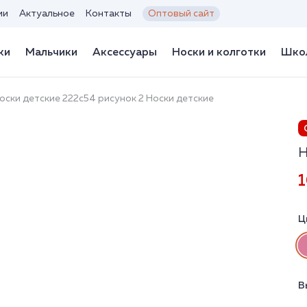
ии
Актуальное
Контакты
Оптовый сайт
ки
Мальчики
Аксессуары
Носки и колготки
Школ
оски детские 222с54 рисунок 2 Носки детские
Н
1
Ц
В