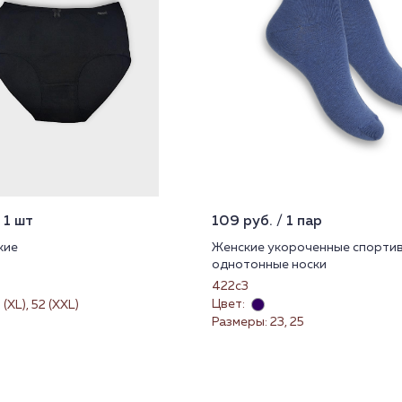
 1 шт
109 руб. / 1 пар
кие
Женские укороченные спорти
однотонные носки
422с3
Цвет:
(XL), 52 (XXL)
Размеры: 23, 25