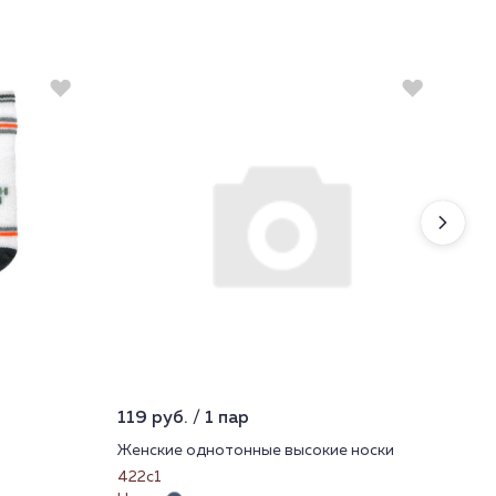
119 руб. / 1 пар
499
Женские однотонные высокие носки
Тру
422с1
21