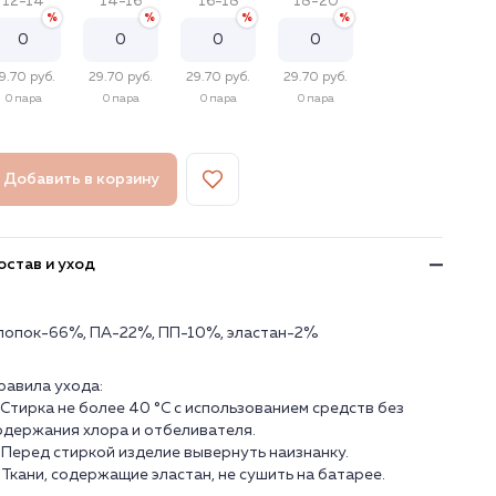
12-14
14-16
16-18
18-20
9.70 руб.
29.70 руб.
29.70 руб.
29.70 руб.
0 пара
0 пара
0 пара
0 пара
Добавить в корзину
остав и уход
лопок-66%, ПА-22%, ПП-10%, эластан-2%
равила ухода:
. Стирка не более 40 °C с использованием средств без
одержания хлора и отбеливателя.
. Перед стиркой изделие вывернуть наизнанку.
. Ткани, содержащие эластан, не сушить на батарее.