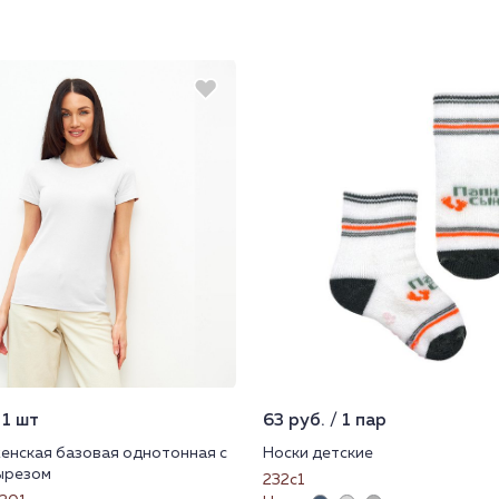
 1 шт
63 руб. / 1 пар
енская базовая однотонная с
Носки детские
ырезом
232с1