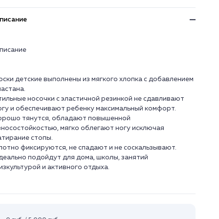
писание
писание
оски детские выполнены из мягкого хлопка с добавлением
ластана.
тильные носочки с эластичной резинкой не сдавливают
огу и обеспечивают ребенку максимальный комфорт.
орошо тянутся, обладают повышенной
зносостойкостью, мягко облегают ногу исключая
атирание стопы.
лотно фиксируются, не спадают и не соскальзывают.
деально подойдут для дома, школы, занятий
изкультурой и активного отдыха.