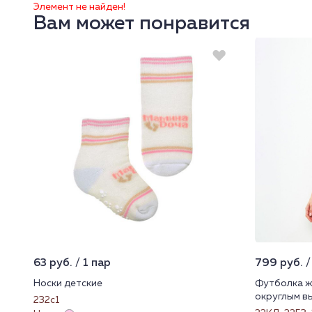
Элемент не найден!
Вам может понравится
63 руб. / 1 пар
799 руб. /
Носки детские
Футболка ж
округлым в
232с1