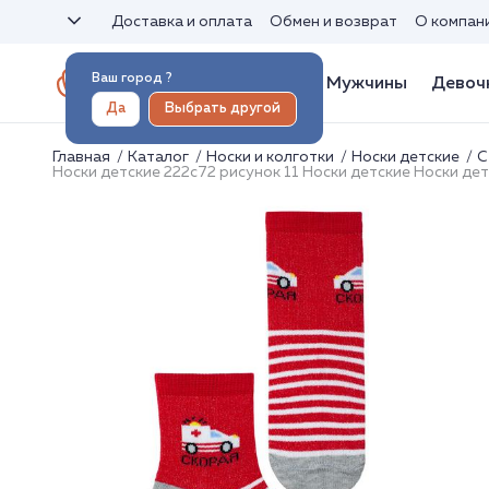
Доставка и оплата
Обмен и возврат
О компан
Ваш город
?
Женщины
Мужчины
Девоч
Да
Выбрать другой
Главная
Каталог
Носки и колготки
Носки детские
С
Носки детские 222с72 рисунок 11 Носки детские Носки де