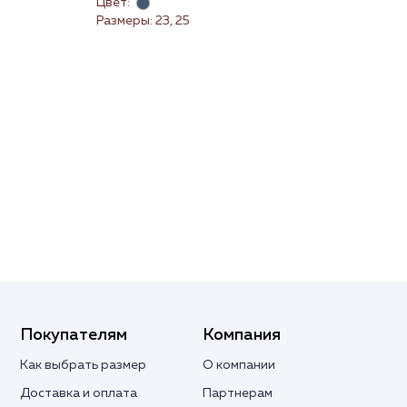
Цвет:
Цве
Размеры: 23, 25
Раз
Покупателям
Компания
Как выбрать размер
О компании
Доставка и оплата
Партнерам