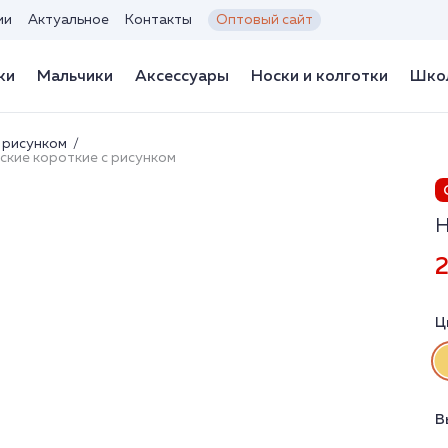
ии
Актуальное
Контакты
Оптовый сайт
ки
Мальчики
Аксессуары
Носки и колготки
Школ
 рисунком
тские короткие с рисунком
Н
2
Ц
В